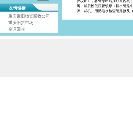
仪校正），将管穿出后挂好室内机；
阀，然后松低压管锁母（排出管路中
友情链接
源，试机。用肥皂水检查管路接头
重庆废旧物资回收公司
重庆旧货市场
空调回收