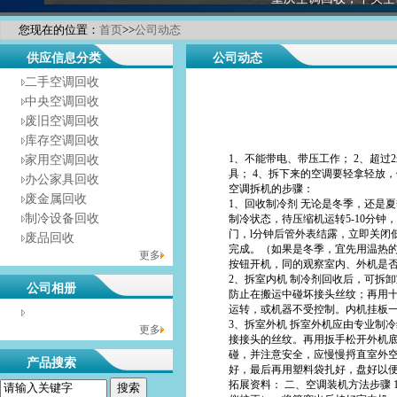
您现在的位置：
首页
>>
公司动态
供应信息分类
公司动态
二手空调回收
中央空调回收
废旧空调回收
库存空调回收
1、不能带电、带压工作； 2、超
家用空调回收
具； 4、拆下来的空调要轻拿轻放
办公家具回收
空调拆机的步骤：
废金属回收
1、回收制冷剂 无论是冬季，还是
制冷设备回收
制冷状态，待压缩机运转5-10分
门，l分钟后管外表结露，立即关闭
废品回收
完成。（如果是冬季，宜先用温热
更多
按钮开机，同的观察室内、外机是
2、拆室内机 制冷剂回收后，可拆
公司相册
防止在搬运中碰坏接头丝纹；再用
运转，或机器不受控制。内机挂板
没有相册分类！
3、拆室外机 拆室外机应由专业制
更多
接接头的丝纹。再用扳手松开外机
碰，并注意安全，应慢慢捋直室外
产品搜索
好，最后再用塑料袋扎好，盘好以
拓展资料： 二、空调装机方法步骤